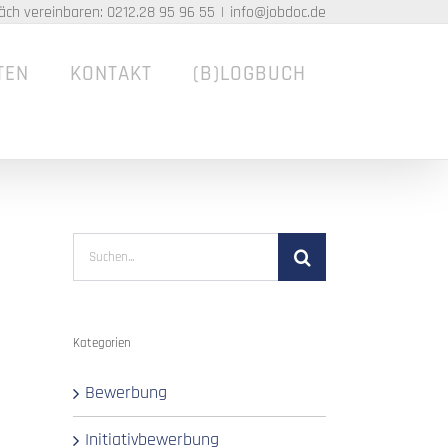
äch vereinbaren: 0212.28 95 96 55
|
info@jobdoc.de
TEN
KONTAKT
(B)LOGBUCH
Suche
nach:
Kategorien
Bewerbung
Initiativbewerbung