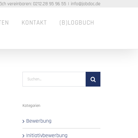
äch vereinbaren: 0212.28 95 96 55
|
info@jobdoc.de
TEN
KONTAKT
(B)LOGBUCH
Suche
nach:
Kategorien
Bewerbung
Initiativbewerbung